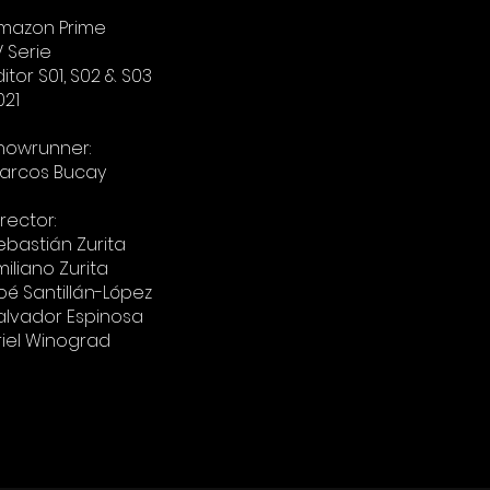
mazon Prime
V Serie
ditor S01, S02 & S03
021
howrunner:
arcos Bucay
irector:
ebastián Zurita
miliano Zurita
oé Santillán-López
alvador Espinosa
riel Winograd