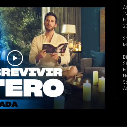
A
T
E
2
S
M
D
S
E
N
S
A