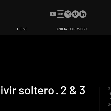
HOME
ANIMATION WORK
ir soltero · 2 & 3
G
I
F
d