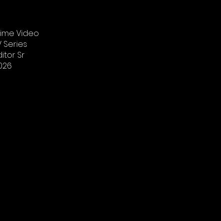
rime Video
V Series
ditor Sr
026