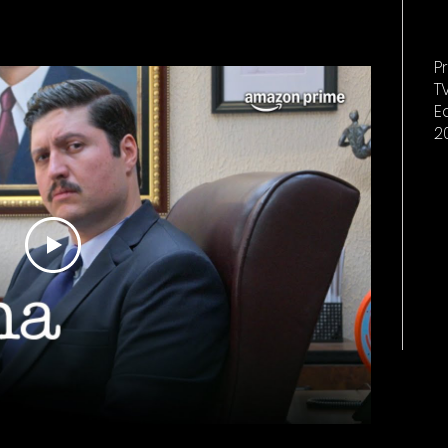
P
T
E
2