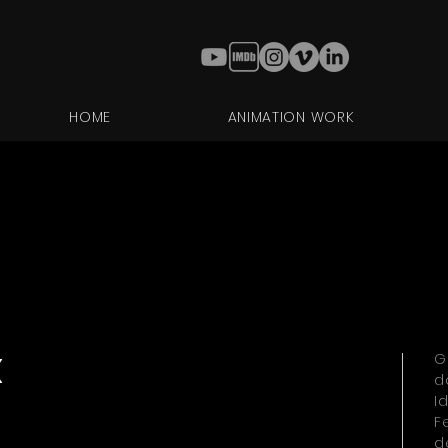
HOME
ANIMATION WORK
x
G
d
I
F
d