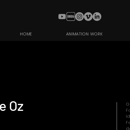
HOME
ANIMATION WORK
e Oz
G
F
I
F
d