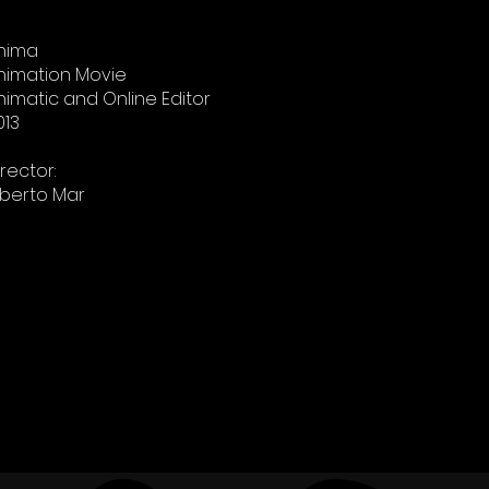
nima
nimation Movie
nimatic and Online Editor
013
irector:
lberto Mar