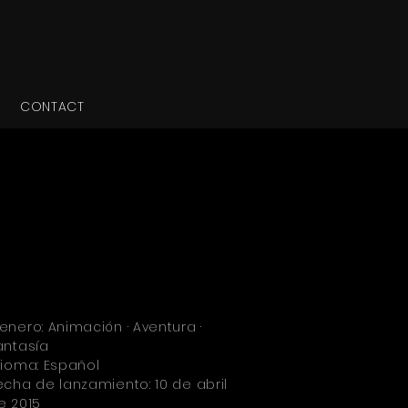
CONTACT
enero: Animación · Aventura ·
antasía
dioma: Español
echa de lanzamiento: 10 de abril
e 2015