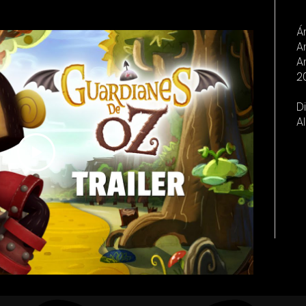
Á
A
A
2
D
A